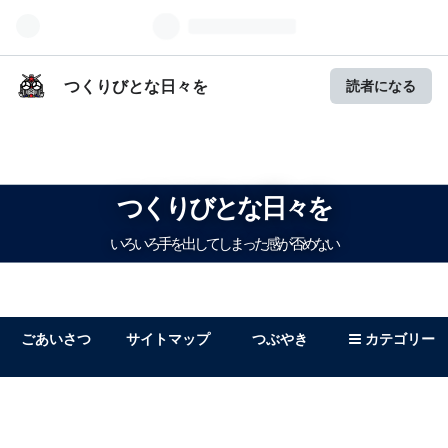
つくりびとな日々を
読者になる
つくりびとな日々を
いろいろ手を出してしまった感が否めない
ごあいさつ
サイトマップ
つぶやき
カテゴリー
ガンプラ
キャラ
マンガ
文字問題
DIY
雑記
自転車
記録
ゲーム
日記
音楽
読書
映画
報告
ホビー