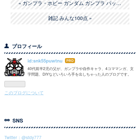
«
ガンプラ・ホビー ガンダム ガンプラ パッ…
雑記 みんな100点
»
プロフィール
id:snk55puwtnu
はて
なブ
40代前半2児の父が、ガンプラや自作キャラ、4コママンガ、文
字問題、DIYなどいろいろ手を出しちゃった人のブログです。
ログ
Pro
このブログについて
SNS
Twitter：@stdy777