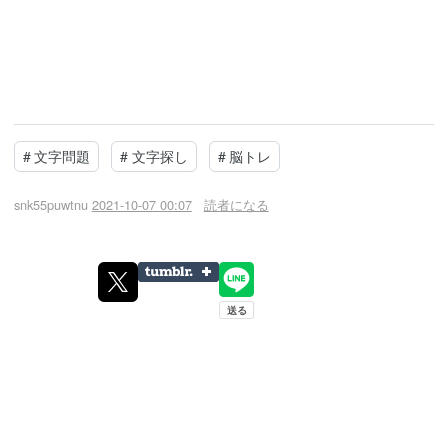
#
文字問題
#
文字探し
#
脳トレ
snk55puwtnu
2021-10-07 00:07
読者になる