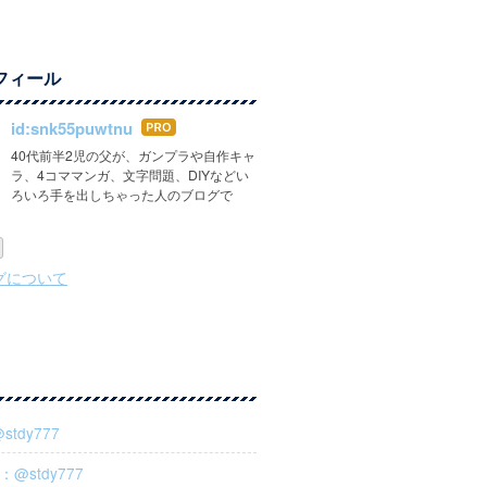
フィール
id:snk55puwtnu
はて
なブ
40代前半2児の父が、ガンプラや自作キャ
ラ、4コママンガ、文字問題、DIYなどい
ログ
ろいろ手を出しちゃった人のブログで
Pro
グについて
@stdy777
m：@stdy777