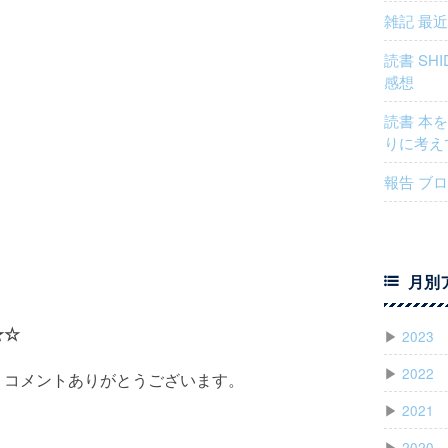
雑記 最
読書 SH
感想
読書 本
りに考え
報告 ブ
月別
★☆
▶
2023
▶
2022
、コメントありがとうございます。
▶
2021
▶
2020