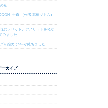
近の私
IDOOH -士道-（作者:髙橋ツトム）
を読むメリットとデメリットを私な
てみました
ログを始めて5年が経ちました
アーカイブ