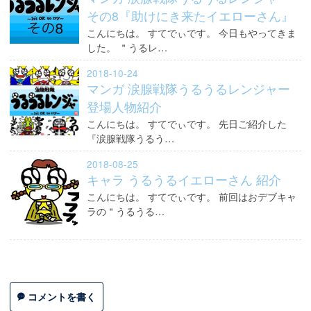
その8『助けにき来たイエローさん』
こんにちは。 すてでぃです。 今日もやってきま
した。 ＂うるレ…
2018-10-24
マンガ 涙腺戦隊うるうるレンジャー
登場人物紹介
こんにちは。 すてでぃです。 先日ご紹介した
『涙腺戦隊うるう…
2018-08-25
キャラ うるうるイエローさん 紹介
こんにちは。 すてでぃです。 前回はおデブキャ
ラの＂うるうる…
コメントを書く