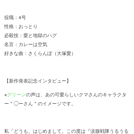
役職：4号
性格：おっとり
必殺技：愛と地獄のハグ
名言：カレーは空気
好きな曲：
さくらん
ぼ（
大塚愛
）
【新作発表記念インタビュー】
※
グリーン
の声は、あの可愛らしいクマさんのキャ
ラク
タ
ー＂◯ーさん＂のイメージです。
私「どうも。はじめまして。この度は『涙腺戦隊うるうる