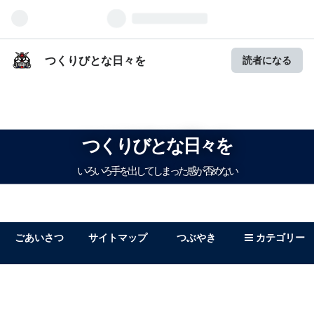
つくりびとな日々を
読者になる
つくりびとな日々を
いろいろ手を出してしまった感が否めない
ごあいさつ
サイトマップ
つぶやき
カテゴリー
ガンプラ
キャラ
マンガ
文字問題
DIY
雑記
自転車
記録
ゲーム
日記
音楽
読書
映画
報告
ホビー